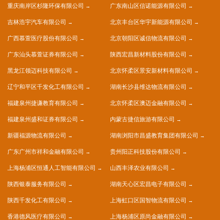
重庆南岸区杉隆环保有限公司
广东南山区信诺能源有限公司
吉林浩宇汽车有限公司
北京丰台区华宇新能源有限公司
广西慕萱医疗股份有限公司
北京朝阳区诚信物流有限公司
广东汕头慕萱证券有限公司
陕西宏昌新材料股份有限公司
黑龙江领迈科技有限公司
北京怀柔区景安新材料有限公司
辽宁和平区千发化工有限公司
湖南长沙县维达物流有限公司
福建泉州捷谦教育有限公司
北京怀柔区澳迈金融有限公司
福建泉州盛和证券有限公司
内蒙古捷信旅游有限公司
新疆福源物流有限公司
湖南浏阳市昌盛教育集团有限公司
广东广州市祥和金融有限公司
贵州阳正科技股份有限公司
上海杨浦区恒通人工智能有限公司
山西丰泽农业有限公司
陕西银泰服务有限公司
湖南天心区宏昌电子有限公司
陕西千发化工有限公司
上海虹口区国智物流有限公司
香港德风医疗有限公司
上海杨浦区原尚金融有限公司